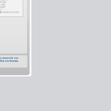
0*260
r:
90µ
:
4000
:
6
és:
Soudure de fond
 concevoir vos
lon vos besoins