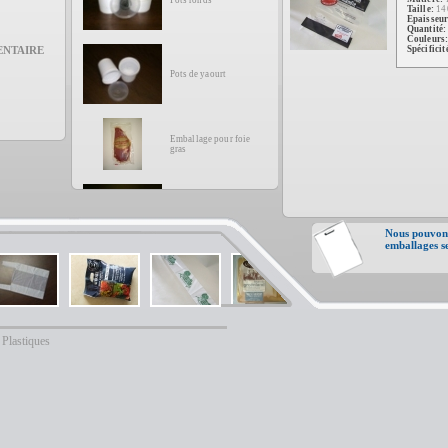
Pots ronds
Taille:
14
Epaisseu
Quantité
Couleurs
ENTAIRE
Spécificit
Pots de yaourt
Emballage pour foie
gras
Barquettes
Rectangulaires
Nous pouvons
emballages se
Emballage pour
aliments pour lapins
Emballage pour
jambon
Plastiques
Emballage pour
crÃªpes
Emballage pour
aliments pour canaris