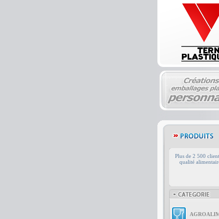
Plus de 2 500 client
qualité alimentai
AGROALIM