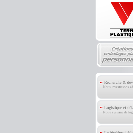
Recherche & déve
Nous investissons 4% 
Logistique et dél
Notre système de logis
Le biodégradable