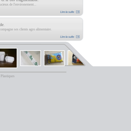
ucieux de l'environement...
de.
compagne ses clients agro alimentaire.
Plastiques