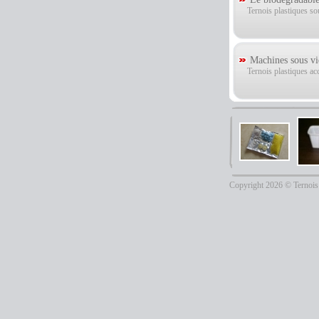
Ternois plastiques so
Machines sous vi
Ternois plastiques ac
Copyright 2026 © Ternois 