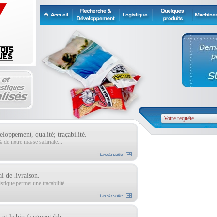
loppement, qualité; traçabilité.
de notre masse salariale...
ai de livraison.
tique permet une tracabilité...
 et le bio fragmentable.